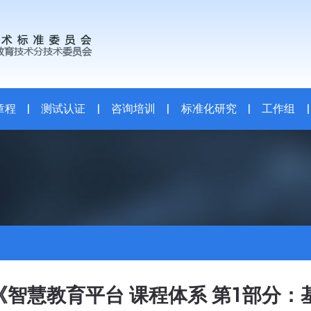
章程
|
测试认证
|
咨询培训
|
标准化研究
|
工作组
|
《智慧教育平台 课程体系 第1部分