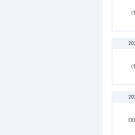
《
20
《
20
C