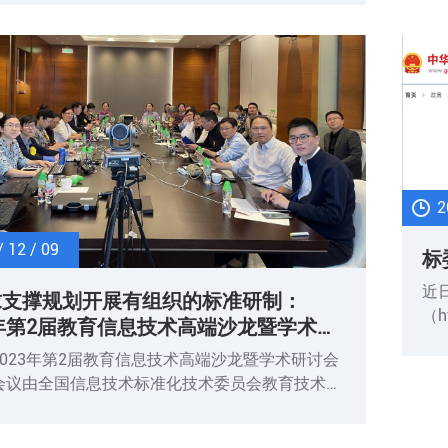
院，召开了标委会工作组会议。本次会议由标委会
长、国家教育宏观政策研究院副院长钱冬明教授主
自全国各地的委员、团队专家、单位委员代表共35
了会议。
2
/ 12 / 09
标
近
求支撑规划开展有组织的标准研制：
（h
3年第2届教育信息技术高端沙龙暨学术研
教
-标准基础研究论坛召开
2023年第2届教育信息技术高端沙龙暨学术研讨会
网
会议由全国信息技术标准化技术委员会教育技术分
在
员会（CELTSC）教育信息化技术标准规划研究中
络
，到会专家包括专家委员以及单位委员、委员推荐
求