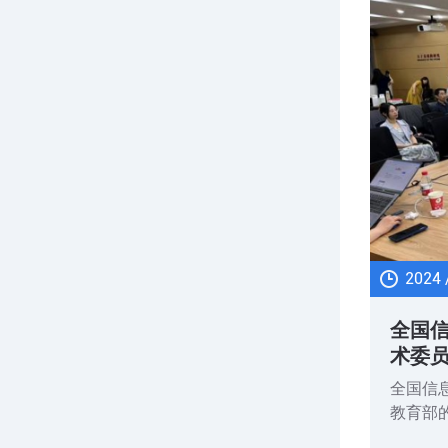
2024 
全国
术委员
开
全国信
教育部
会”）于