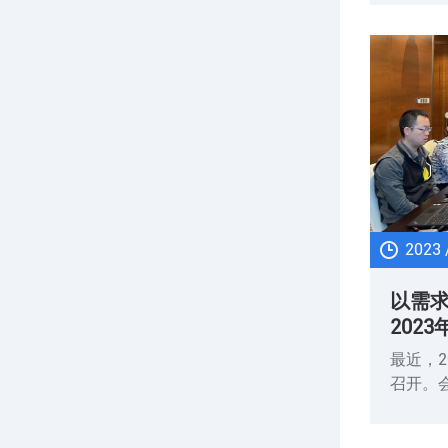
策研究
副秘书
持，来
人出席
2023 
以需
202
讨会-
最近，
召开。
技术委
心组织