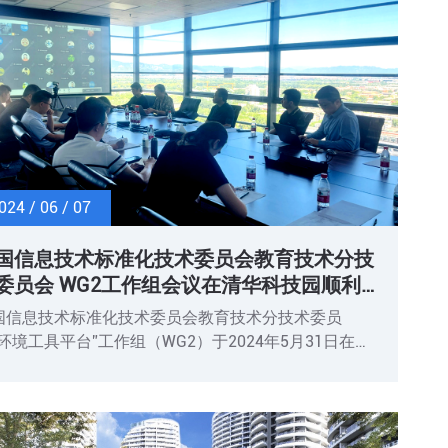
024 / 06 / 07
国信息技术标准化技术委员会教育技术分技
委员会 WG2工作组会议在清华科技园顺利
开
国信息技术标准化技术委员会教育技术分技术委员
“环境工具平台”工作组（WG2）于2024年5月31日在清
科技园科技大厦，召开了WG2工作组2024年第一次会
。本次会议由标委会副主任委员、WG2工作组召集人、
华大学杜婧老师主持，会议采用线上线下融合方式，来
全国各地的委员、团队专家、单位委员代表共39人出席