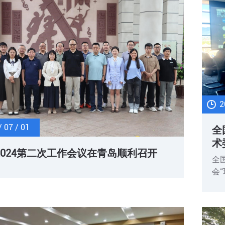
2
/ 07 / 01
全
术
 2024第二次工作会议在青岛顺利召开
召
全
会
华
议
清
自