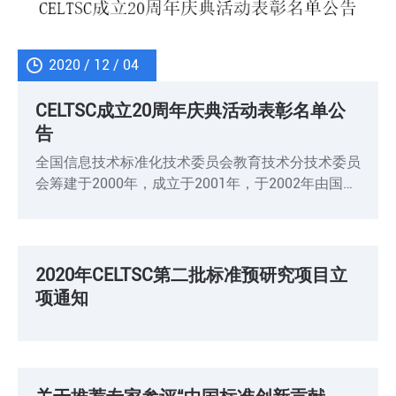
2020 / 12 / 04
CELTSC成立20周年庆典活动表彰名单公
告
全国信息技术标准化技术委员会教育技术分技术委员
会筹建于2000年，成立于2001年，于2002年由国家
标准委批复成为TC28/SC36。在正式启动CELTSC成
立20周年系列庆典活动之际，对长期以来为教育信
2020 / 09 / 09
息化技术标准工作付出努力、做出贡献的专家、单位
予以表彰，对于已经离开CELTSC的各位创始人授
2020年CELTSC第二批标准预研究项目立
予“创始人荣誉奖”。除创始人荣誉奖以外，各奖项须
项通知
首先由个人主动申请。
2020 / 07 / 04